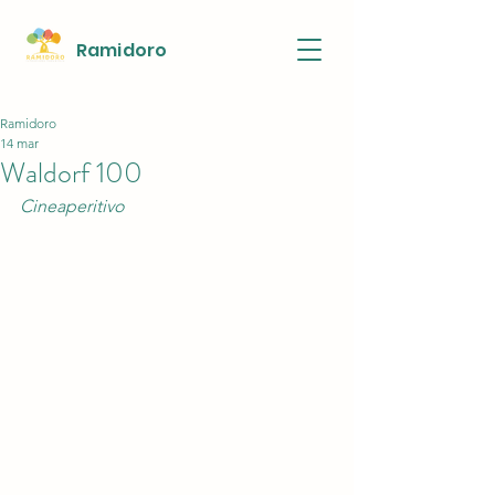
Ra
midoro
Ramidoro
14 mar
Waldorf 100
Cineaperitivo