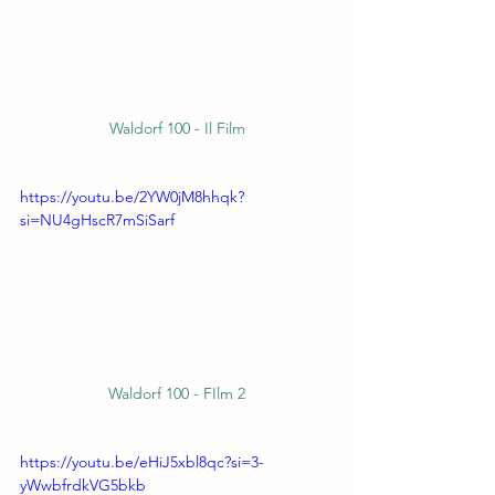
Waldorf 100 - Il Film
https://youtu.be/2YW0jM8hhqk?
si=NU4gHscR7mSiSarf
Waldorf 100 - FIlm 2
https://youtu.be/eHiJ5xbl8qc?si=3-
yWwbfrdkVG5bkb