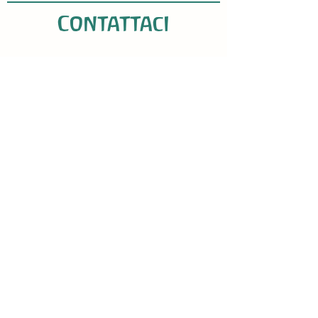
Contattaci
Indirizzo
Ramidoro ETS
Via Don Giovanni Bosco 14,
Selargius, Sardegna, Italia
C.F.:
92257170925
Rep. RUNTS n.161503​
Contatti
Info & Iscrizione
segreteria.ramidoro@hotmail.com
(+39) 338 190 06 12
Servizio accoglienza - Didattica
didattica.ramidoro@gmail.com