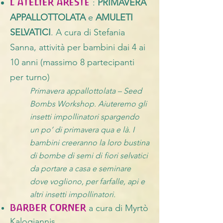
L’ATELIER ARèSTe
:
PRIMAVERA
APPALLOTTOLATA
e
AMULETI
SELVATICI
.
A cura di Stefania
Sanna, a
ttività per bambini dai 4 ai
10 anni (massimo 8 partecipanti
per turno)
Primavera appallottolata – Seed
Bombs Workshop. Aiuteremo gli
insetti impollinatori spargendo
un po’ di primavera qua e là. I
bambini creeranno la loro bustina
di bombe di semi di fiori selvatici
da portare a casa e seminare
dove vogliono, per farfalle, api e
altri insetti impollinatori.
BARBER CORNER
a cura di Myrtò
Kalogiannis