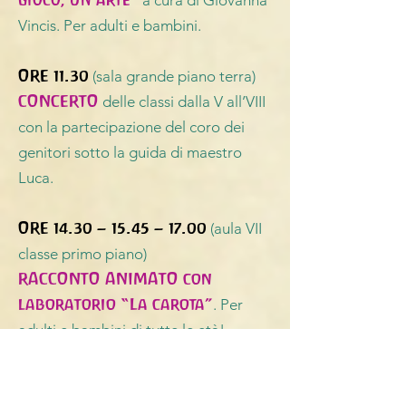
a cura di Giovanna
Vincis. Per adulti e bambini.
ORE 11.30
(sala grande piano terra)
CONCERTO
delle classi dalla V all’VIII
con la partecipazione del coro dei
genitori sotto la guida di maestro
Luca.
ORE 14.30 – 15.45 – 17.00
(aula VII
classe primo piano)
RACCONTO ANIMATO con
laboratorio “La carota”
. Per
adulti e bambini di tutte le età!
(Att.ne per la partecipazione al
laboratorio con maestra Alessandra, i