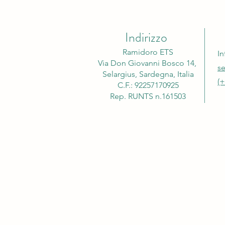
Indirizzo
Corso di astrologia per tutti
Ramidoro ETS
In
Via Don Giovanni Bosco 14,
s
Selargius, Sardegna, Italia
(+
C.F.: 92257170925​
Rep. RUNTS n.161503​