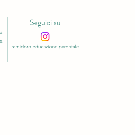
Seguici su
ca
è sono importanti le fiabe?
om
ramidoro.educazione.parentale