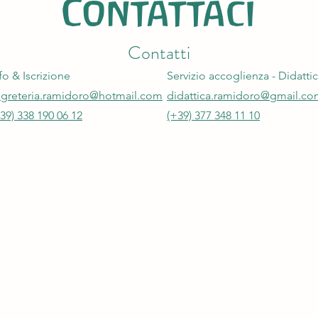
Contattaci
Contatti
fo & Iscrizione
Servizio accoglienza - Didatti
Perch
Autoeducazione e cammino
egreteria.ramidoro@hotmail.com
didattica.ramidoro@gmail.c
sociale, per comunità educative
39) 338 190 06 12
(+39) 377 348 11 10